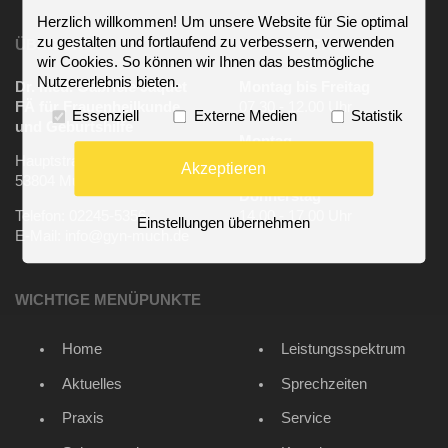
Herzlich willkommen! Um unsere Website für Sie optimal
zu gestalten und fortlaufend zu verbessern, verwenden
ÜBER UNS
SPRECHZEITEN
wir Cookies. So können wir Ihnen das bestmögliche
Nutzererlebnis bieten.
Dr. med. Gabriele Jaquet
Montag bis Freitag
FÄ für Frauenheilkunde
07.30 - 12.00 Uhr
Essenziell
Externe Medien
Statistik
und Geburtshilfe
Montag
Hauptstraße 43
14.00 - 17.00 Uhr
Akzeptieren
53804 Much
Donnerstag
Telefon: 02245-5356
14.00 - 17.00 Uhr
Einstellungen übernehmen
E-Mail: info@gyn-much.de
WICHTIGE MENÜPUNKTE
Home
Leistungsspektrum
Aktuelles
Sprechzeiten
Praxis
Service