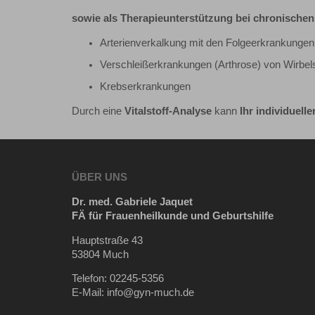
sowie als Therapieunterstützung bei chronischen
Arterienverkalkung mit den Folgeerkrankungen 
Verschleißerkrankungen (Arthrose) von Wirbe
Krebserkrankungen
Durch eine
Vitalstoff-Analyse
kann
Ihr individuelle
ÜBER UNS
Dr. med. Gabriele Jaquet
FÄ für Frauenheilkunde und Geburtshilfe
Hauptstraße 43
53804 Much
Telefon: 02245-5356
E-Mail: info@gyn-much.de