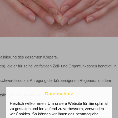
italisierung des gesamten Körpers.
n), die er für seine vielfältigen Zell- und Organfunktionen benötigt, in
schwerdebild zur Anregung der körpereigenen Regeneration dem
Datenschutz
) zählen unter anderem
Herzlich willkommen! Um unsere Website für Sie optimal
zu gestalten und fortlaufend zu verbessern, verwenden
wir Cookies. So können wir Ihnen das bestmögliche