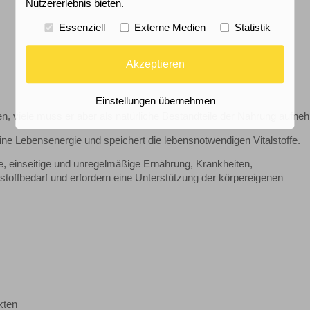
Nutzererlebnis bieten.
Essenziell
Externe Medien
Statistik
Akzeptieren
Einstellungen übernehmen
ren, viele muss er aber als natürliche Bestandteile der Nahrung aufne
e Lebensenergie und speichert die lebensnotwendigen Vitalstoffe.
, einseitige und unregelmäßige Ernährung, Krankheiten,
offbedarf und erfordern eine Unterstützung der körpereigenen
ekten