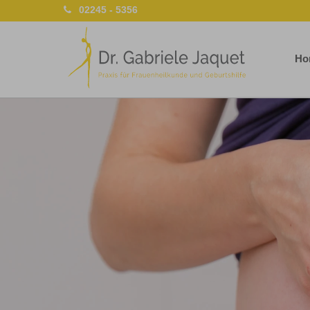
02245 - 5356
Ho