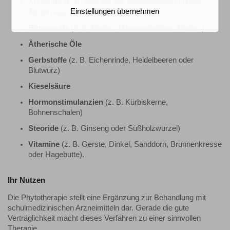
Alkaloide
(z. B. Morphin aus dem Schlafmohn oder
Einstellungen übernehmen
Atropin aus der Tollkirsche),
Bitterstoffe
(z. B. Enzian, Mariendistel oder Pfeffer )
Ätherische Öle
Gerbstoffe
(z. B. Eichenrinde, Heidelbeeren oder
Blutwurz)
Kieselsäure
Hormonstimulanzien
(z. B. Kürbiskerne,
Bohnenschalen)
Steoride
(z. B. Ginseng oder Süßholzwurzel)
Vitamine
(z. B. Gerste, Dinkel, Sanddorn, Brunnenkresse
oder Hagebutte).
Ihr Nutzen
Die Phytotherapie stellt eine Ergänzung zur Behandlung mit
schulmedizinischen Arzneimitteln dar. Gerade die gute
Verträglichkeit macht dieses Verfahren zu einer sinnvollen
Therapie.