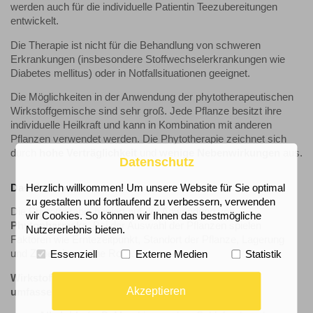
werden auch für die individuelle Patientin Teezubereitungen
entwickelt.
Die Therapie ist nicht für die Behandlung von schweren
Erkrankungen (insbesondere Stoffwechselerkrankungen wie
Diabetes mellitus) oder in Notfallsituationen geeignet.
Die Möglichkeiten in der Anwendung der phytotherapeutischen
Wirkstoffgemische sind sehr groß. Jede Pflanze besitzt ihre
individuelle Heilkraft und kann in Kombination mit anderen
Pflanzen verwendet werden. Die Phytotherapie zeichnet sich
durch
hohe Verträglichkeit
und
wenige Nebenwirkungen
aus.
Datenschutz
Das Verfahren
Herzlich willkommen! Um unsere Website für Sie optimal
zu gestalten und fortlaufend zu verbessern, verwenden
Die Phytotherapie basiert auf der Anwendung von
wir Cookies. So können wir Ihnen das bestmögliche
Phytopharmaka
. Bei der Auswahl der Pflanzen spielen
Nutzererlebnis bieten.
Faktoren wie Erntezeitpunkt, Standort der Pflanze, Lagerung
und Zubereitung eine Rolle.
Essenziell
Externe Medien
Statistik
Wirkstoffe die Bestandteil der Phytopharmaka sind
Akzeptieren
umfassen u.a.