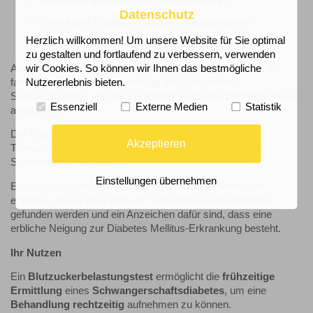
Blutbildung außerhalb des Knochenmarks
Datenschutz
Erniedrigter Blutzuckerspiegel (Hypoglykämie)
Herzlich willkommen! Um unsere Website für Sie optimal
Calciummangel im Blut (Hypocalcämie)
zu gestalten und fortlaufend zu verbessern, verwenden
Als Ursache für den Schwangerschaftsdiabetes werden ein
wir Cookies. So können wir Ihnen das bestmögliche
familiäres Risiko, die Umstellung der hormonellen
Nutzererlebnis bieten.
Stoffwechsellage und der veränderte Kohlenhydratstoffwechsel
Essenziell
Externe Medien
Statistik
angegeben.
Der Blutzuckerbelastungstest (Oraler Glucose-
Akzeptieren
Toleranztest bzw. oGTT) dient zur Früherkennung eines
Schwangerschaftsdiabetes.
Einstellungen übernehmen
Ergänzend können Untersuchungen auf Auto-Antikörper
erfolgen, die bei etwa 10% der Schwangeren mit Diabetes
gefunden werden und ein Anzeichen dafür sind, dass eine
erbliche Neigung zur Diabetes Mellitus-Erkrankung besteht.
Ihr Nutzen
Ein
Blutzuckerbelastungstest
ermöglicht die
frühzeitige
Ermittlung
eines
Schwangerschaftsdiabetes
, um eine
Behandlung rechtzeitig
aufnehmen zu können.