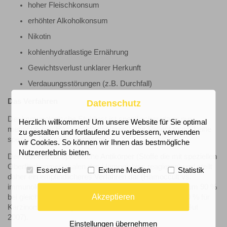
hoher Fleischkonsum
erhöhter Alkoholkonsum
Nikotin
kohlenhydratlastige Ernährung
Gewichtsverlust unklarer Herkunft
Verdauungsstörungen (z.B. Durchfall)
Das Verfahren
Datenschutz
Der immunologische Stuhltest ist spezifischer, da er nur
Herzlich willkommen! Um unsere Website für Sie optimal
menschliches Hämoglobin nachweist (der Patient muss keine
zu gestalten und fortlaufend zu verbessern, verwenden
spezielle Diät mehr einhalten).
wir Cookies. So können wir Ihnen das bestmögliche
Nutzererlebnis bieten.
Der Test enthält spezifische Antikörper (Stoffe die mit speziellen
Oberflächenmerkmalen des Hämoglobins reagieren) und stellt
Essenziell
Externe Medien
Statistik
daher ein empfindlicheres Verfahren dar (Hämoccult vs.
immunologischer Stuhltest: Steigerung der Sensitivität um 90 %
Akzeptieren
bei gleichzeitiger Verbesserung der Spezifität um ca. 40 % für
Karzinome und fortgeschrittene Adenome; Lit: Guittet, Gut
2007).
Einstellungen übernehmen